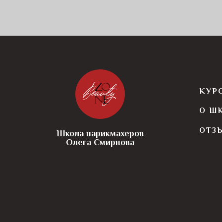
КУР
О Ш
ОТЗ
Школа парикмахеров
Олега Смирнова