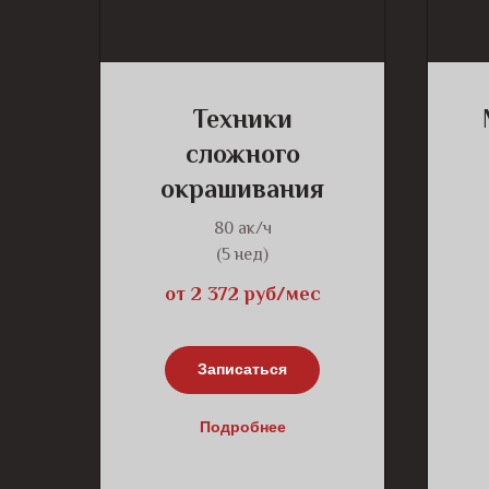
Техники
сложного
окрашивания
80 ак/ч
(5 нед)
от 2 372 руб/мес
Записаться
Подробнее