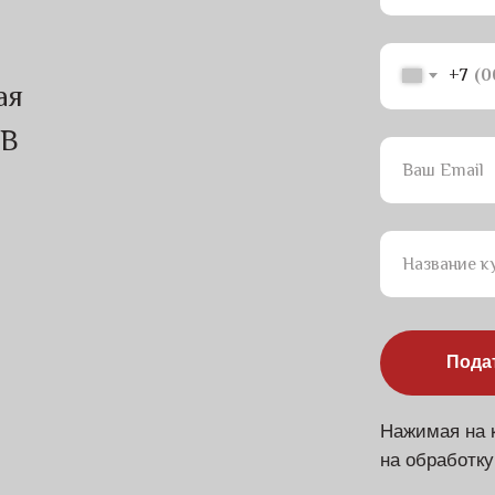
+7
ая
1В
Ваш Email
Название к
Пода
Нажимая на к
на обработк